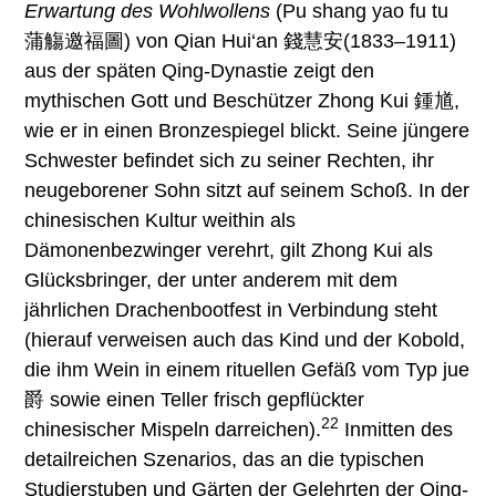
Erwartung des Wohlwollens
(Pu shang yao fu tu
蒲觴邀福圖) von Qian Hui‘an 錢慧安(1833–1911)
aus der späten Qing-Dynastie zeigt den
mythischen Gott und Beschützer Zhong Kui 鍾馗,
wie er in einen Bronzespiegel blickt. Seine jüngere
Schwester befindet sich zu seiner Rechten, ihr
neugeborener Sohn sitzt auf seinem Schoß. In der
chinesischen Kultur weithin als
Dämonenbezwinger verehrt, gilt Zhong Kui als
Glücksbringer, der unter anderem mit dem
jährlichen Drachenbootfest in Verbindung steht
(hierauf verweisen auch das Kind und der Kobold,
die ihm Wein in einem rituellen Gefäß vom Typ jue
爵 sowie einen Teller frisch gepflückter
22
chinesischer Mispeln darreichen).
Inmitten des
detailreichen Szenarios, das an die typischen
Studierstuben und Gärten der Gelehrten der Qing-