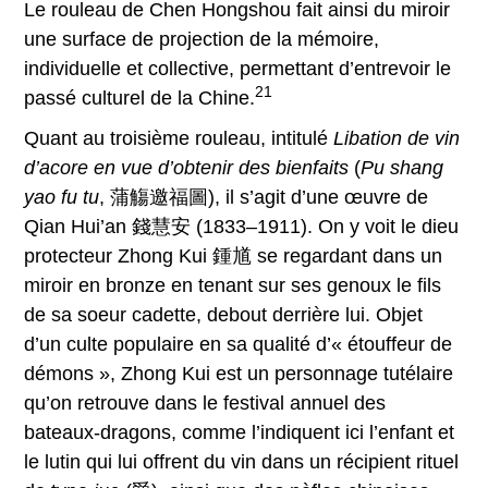
Le rouleau de Chen Hongshou fait ainsi du miroir
une surface de projection de la mémoire,
individuelle et collective, permettant d’entrevoir le
21
passé culturel de la Chine.
Quant au troisième rouleau, intitulé
Libation de vin
d’acore en vue d’obtenir des bienfaits
(
Pu shang
yao fu tu
, 蒲觴邀福圖), il s’agit d’une œuvre de
Qian Hui’an 錢慧安 (1833–1911). On y voit le dieu
protecteur Zhong Kui 鍾馗 se regardant dans un
miroir en bronze en tenant sur ses genoux le fils
de sa soeur cadette, debout derrière lui. Objet
d’un culte populaire en sa qualité d’« étouffeur de
démons », Zhong Kui est un personnage tutélaire
qu’on retrouve dans le festival annuel des
bateaux-dragons, comme l’indiquent ici l’enfant et
le lutin qui lui offrent du vin dans un récipient rituel