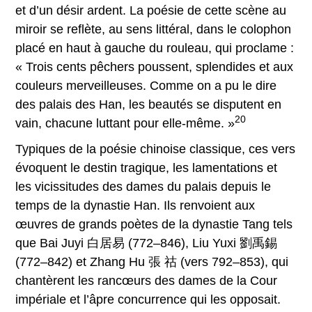
et d’un désir ardent. La poésie de cette scène au
miroir se reflète, au sens littéral, dans le colophon
placé en haut à gauche du rouleau, qui proclame :
« Trois cents pêchers poussent, splendides et aux
couleurs merveilleuses. Comme on a pu le dire
des palais des Han, les beautés se disputent en
20
vain, chacune luttant pour elle-même. »
Typiques de la poésie chinoise classique, ces vers
évoquent le destin tragique, les lamentations et
les vicissitudes des dames du palais depuis le
temps de la dynastie Han. Ils renvoient aux
œuvres de grands poètes de la dynastie Tang tels
que Bai Juyi 白居易 (772–846), Liu Yuxi 劉禹錫
(772–842) et Zhang Hu 張 祜 (vers 792–853), qui
chantèrent les rancœurs des dames de la Cour
impériale et l’âpre concurrence qui les opposait.