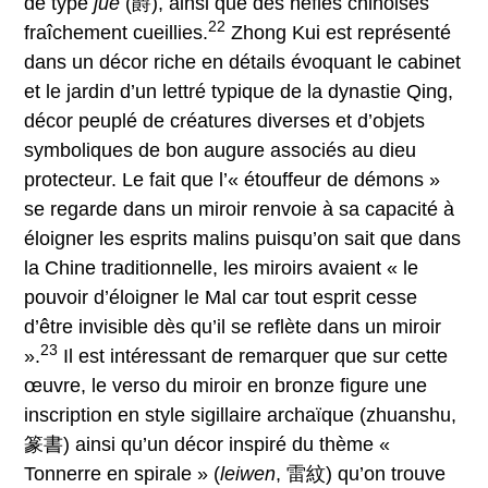
de type
jue
(爵), ainsi que des nèfles chinoises
22
fraîchement cueillies.
Zhong Kui est représenté
dans un décor riche en détails évoquant le cabinet
et le jardin d’un lettré typique de la dynastie Qing,
décor peuplé de créatures diverses et d’objets
symboliques de bon augure associés au dieu
protecteur. Le fait que l’« étouffeur de démons »
se regarde dans un miroir renvoie à sa capacité à
éloigner les esprits malins puisqu’on sait que dans
la Chine traditionnelle, les miroirs avaient « le
pouvoir d’éloigner le Mal car tout esprit cesse
d’être invisible dès qu’il se reflète dans un miroir
23
».
Il est intéressant de remarquer que sur cette
œuvre, le verso du miroir en bronze figure une
inscription en style sigillaire archaïque (zhuanshu,
篆書) ainsi qu’un décor inspiré du thème «
Tonnerre en spirale » (
leiwen
, 雷紋) qu’on trouve