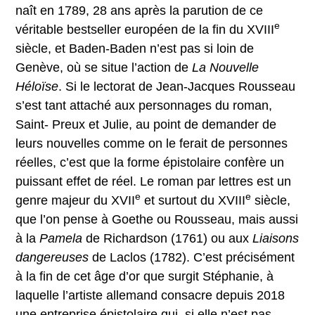
naît en 1789, 28 ans après la parution de ce
e
véritable bestseller européen de la fin du XVIII
siècle, et Baden-Baden n’est pas si loin de
Genève, où se situe l’action de
La Nouvelle
Héloïse
. Si le lectorat de Jean-Jacques Rousseau
s’est tant attaché aux personnages du roman,
Saint- Preux et Julie, au point de demander de
leurs nouvelles comme on le ferait de personnes
réelles, c’est que la forme épistolaire confère un
puissant effet de réel. Le roman par lettres est un
e
e
genre majeur du XVII
et surtout du XVIII
siècle,
que l’on pense à Goethe ou Rousseau, mais aussi
à la
Pamela
de Richardson (1761) ou aux
Liaisons
dangereuses
de Laclos (1782). C’est précisément
à la fin de cet âge d’or que surgit Stéphanie, à
laquelle l’artiste allemand consacre depuis 2018
une entreprise épistolaire qui, si elle n’est pas